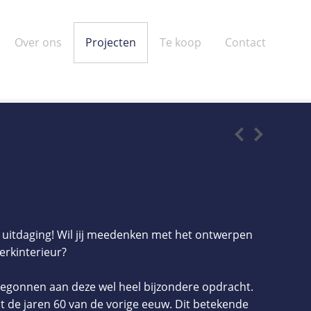
Over ons
Projecten
Te koop
Contact
uitdaging! Wil jij meedenken met het ontwerpen
rkinterieur?
 begonnen aan deze wel heel bijzondere opdracht.
it de jaren 60 van de vorige eeuw. Dit betekende