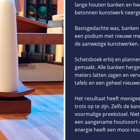
lange houten banken en hee
betonnen kunstwerk neerge
Basisgedachte was, banken e
een podium met nieuwe meu
de aanwezige kunstwerken.
Schetsboek erbij en plannen
gemaakt. Alle banken herge
meters latten zagen en ver
tafels en een geheel nieuwe
Het resultaat heeft menige
trots op te zijn. Zelfs de 
voormalige preekstoel. Niet
een aangename houtsoort o
energie heeft een mooi resu