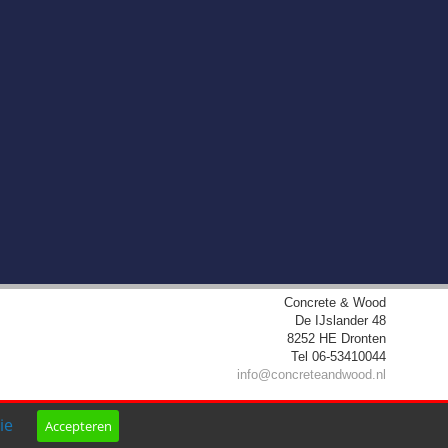
Concrete & Wood
De IJslander 48
8252 HE
Dronten
Tel
06-53410044
info@concreteandwood.nl
ie
Accepteren