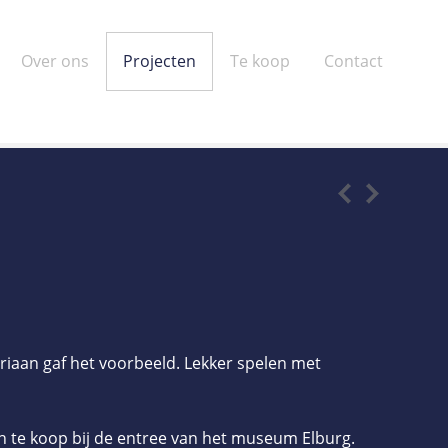
Over ons
Projecten
Te koop
Contact
riaan gaf het voorbeeld. Lekker spelen met
en te koop bij de entree van het museum Elburg.