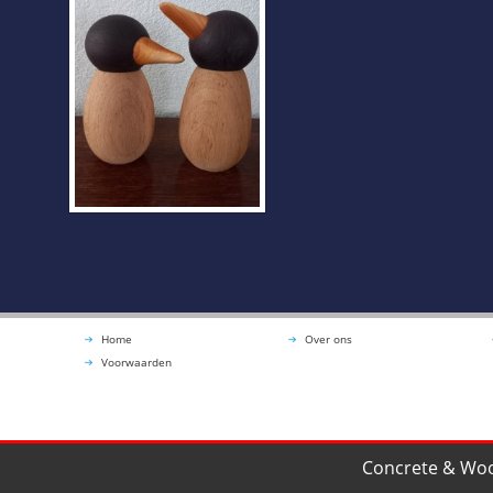
Home
Over ons
Voorwaarden
Concrete & Woo