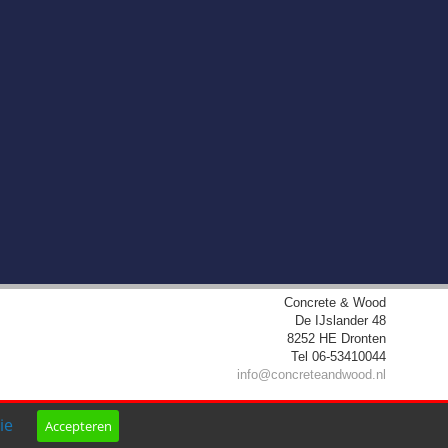
Concrete & Wood
De IJslander 48
8252 HE
Dronten
Tel
06-53410044
info@concreteandwood.nl
ie
Accepteren