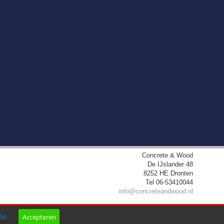
Concrete & Wood
De IJslander 48
8252 HE
Dronten
Tel
06-53410044
info@concreteandwood.nl
ie
Accepteren