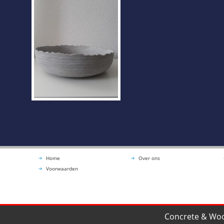
Home
Over ons
Voorwaarden
Concrete & Woo